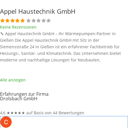
Appel Haustechnik GmbH
Keine Rezensionen
🔧 Appel Haustechnik GmbH – Ihr Wärmepumpen-Partner in
Gießen Die Appel Haustechnik GmbH mit Sitz in der
Siemensstraße 24 in Gießen ist ein erfahrener Fachbetrieb für
Heizungs-, Sanitär- und Klimatechnik. Das Unternehmen bietet
moderne und nachhaltige Lösungen für Neubauten,
Altbausanierungen und Modernisierungen – darunter auch die
Installation und Wartung von Wärmepumpen für private und
gewerbliche Kunden. 📌 Hinweis: Alle Informationen
Alle anzeigen
Weiterlesen …
Erfahrungen zur Firma
Drolsbach GmbH
4,6
★
★
★
★
★
auf Basis von 44 Bewertungen