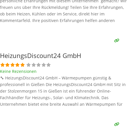
persönliche Erfahrungen mit diesem Unternehmen gemacht? Wir
freuen uns über Ihre Rückmeldung! Teilen Sie Ihre Erfahrungen,
ob beim Heizen, Kühlen oder im Service, direkt hier im
Kommentarfeld. Ihre positiven Erfahrungen helfen anderen
Interessenten bei der Anbieterauswahl. Sollten Sie eine kritische
Meinung äußern, so geben Sie diese bitte mit konkreten Details an
und bleiben
Weiterlesen …
HeizungsDiscount24 GmbH
Keine Rezensionen
🔧 HeizungsDiscount24 GmbH – Wärmepumpen günstig &
professionell in Gießen Die HeizungsDiscount24 GmbH mit Sitz in
der Stolzenmorgen 15 in Gießen ist ein führender Online-
Fachhändler für Heizungs-, Solar- und Klimatechnik. Das
Unternehmen bietet eine breite Auswahl an Wärmepumpen für
Neubauten und Sanierungen – mit Fokus auf Qualität, günstige
Preise und schnelle Lieferung. Kunden profitieren von
individueller Beratung, einem großen Lagerbestand
Weiterlesen …