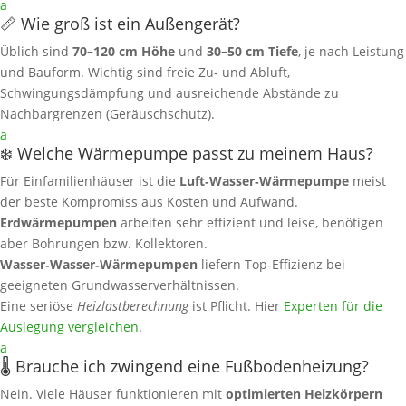
a
📏 Wie groß ist ein Außengerät?
Üblich sind
70–120 cm Höhe
und
30–50 cm Tiefe
, je nach Leistung
und Bauform. Wichtig sind freie Zu‑ und Abluft,
Schwingungsdämpfung und ausreichende Abstände zu
Nachbargrenzen (Geräuschschutz).
a
❄️ Welche Wärmepumpe passt zu meinem Haus?
Für Einfamilienhäuser ist die
Luft‑Wasser‑Wärmepumpe
meist
der beste Kompromiss aus Kosten und Aufwand.
Erdwärmepumpen
arbeiten sehr effizient und leise, benötigen
aber Bohrungen bzw. Kollektoren.
Wasser‑Wasser‑Wärmepumpen
liefern Top‑Effizienz bei
geeigneten Grundwasserverhältnissen.
Eine seriöse
Heizlastberechnung
ist Pflicht. Hier
Experten für die
Auslegung vergleichen
.
a
🌡️ Brauche ich zwingend eine Fußbodenheizung?
Nein. Viele Häuser funktionieren mit
optimierten Heizkörpern