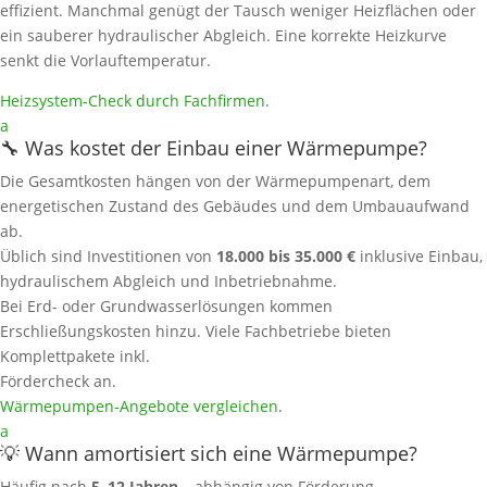
effizient. Manchmal genügt der Tausch weniger Heizflächen oder
ein sauberer hydraulischer Abgleich. Eine korrekte Heizkurve
senkt die Vorlauftemperatur.
Heizsystem‑Check durch Fachfirmen
.
a
🔧 Was kostet der Einbau einer Wärmepumpe?
Die Gesamtkosten hängen von der Wärmepumpenart, dem
energetischen Zustand des Gebäudes und dem Umbauaufwand
ab.
Üblich sind Investitionen von
18.000 bis 35.000 €
inklusive Einbau,
hydraulischem Abgleich und Inbetriebnahme.
Bei Erd- oder Grundwasserlösungen kommen
Erschließungskosten hinzu. Viele Fachbetriebe bieten
Komplettpakete inkl.
Fördercheck an.
Wärmepumpen‑Angebote vergleichen
.
a
💡 Wann amortisiert sich eine Wärmepumpe?
Häufig nach
5–12 Jahren
– abhängig von Förderung,