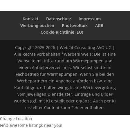
Kontakt
Datenschutz
Impressum
Werbung buchen
Photovoltaik
AGB
Cookie-Richtlinie (EU)
Copyright 2025-2026 | Web24 Consulting AVO UG |
Alle Rechte vorbehalten *Werbehinweis: Die ist eine
Webseite mit Infos rund um Wärmepumpen und
einem Anbieterverzeichnis. Wir selbst sind kein
Fachbetrieb für Wärmepumpen. Wenn Sie bei den
Werbepartnern ein Angebot anfordern bzw. eine
Kauf tätigen, erhalten wir ggf. eine Werbevergütung
vom jeweiligen Dienstleister. Einträge und Bilder
wurden ggf. mit KI erstellt oder ergänzt. Auch per KI
erstellter Content kann Fehler enthalten.
Change Location
Find awesome listings near you!