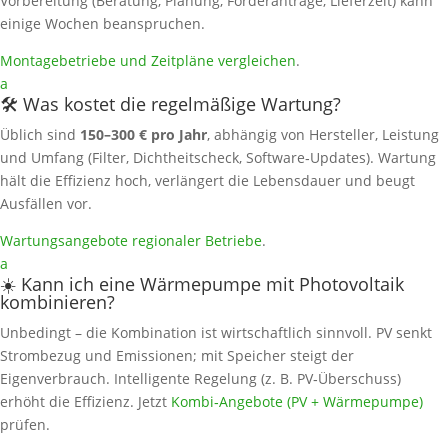
Vorbereitung (Beratung, Planung, Förderanträge, Lieferzeit) kann
einige Wochen beanspruchen.
Montagebetriebe und Zeitpläne vergleichen
.
a
🛠️ Was kostet die regelmäßige Wartung?
Üblich sind
150–300 € pro Jahr
, abhängig von Hersteller, Leistung
und Umfang (Filter, Dichtheitscheck, Software‑Updates). Wartung
hält die Effizienz hoch, verlängert die Lebensdauer und beugt
Ausfällen vor.
Wartungsangebote regionaler Betriebe
.
a
☀️ Kann ich eine Wärmepumpe mit Photovoltaik
kombinieren?
Unbedingt – die Kombination ist wirtschaftlich sinnvoll. PV senkt
Strombezug und Emissionen; mit Speicher steigt der
Eigenverbrauch. Intelligente Regelung (z. B. PV‑Überschuss)
erhöht die Effizienz. Jetzt
Kombi‑Angebote (PV + Wärmepumpe)
prüfen.