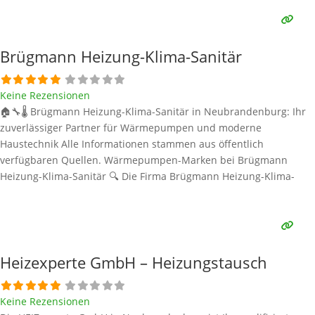
energieeffizientes Heizen – insbesondere durch moderne
Wärmepumpentechnik. 💡 Laut öffentlich zugänglichen
Informationen
Weiterlesen …
Brügmann Heizung-Klima-Sanitär
Keine Rezensionen
🏠🔧🌡️ Brügmann Heizung-Klima-Sanitär in Neubrandenburg: Ihr
zuverlässiger Partner für Wärmepumpen und moderne
Haustechnik Alle Informationen stammen aus öffentlich
verfügbaren Quellen. Wärmepumpen-Marken bei Brügmann
Heizung-Klima-Sanitär 🔍 Die Firma Brügmann Heizung-Klima-
Sanitär mit Sitz in der Hopfenstraße 8 in Neubrandenburg bietet
umfassende Leistungen rund um Heizungs-, Klima- und
Sanitärtechnik. Sie ist bekannt für die Installation und Wartung
moderner Heizsysteme – darunter auch Wärmepumpen.
Weiterlesen …
Heizexperte GmbH – Heizungstausch
Keine Rezensionen