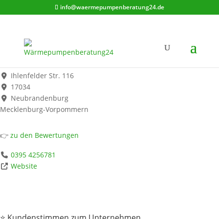
info@waermepumpenberatung24.de
B&W Brzezinski & Westmann GbR Heizung - Sanitär - Gas
Werbung*
Ihlenfelder Str. 116
17034
Neubrandenburg
Mecklenburg-Vorpommern
👉
zu den Bewertungen
0395 4256781
Website
⭐ Kundenstimmen zum Unternehmen