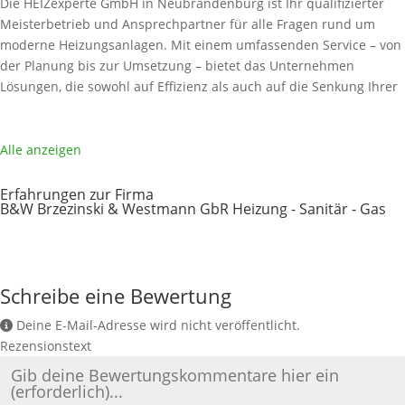
Die HEIZexperte GmbH in Neubrandenburg ist Ihr qualifizierter
Meisterbetrieb und Ansprechpartner für alle Fragen rund um
moderne Heizungsanlagen. Mit einem umfassenden Service – von
der Planung bis zur Umsetzung – bietet das Unternehmen
Lösungen, die sowohl auf Effizienz als auch auf die Senkung Ihrer
Heizkosten abzielen. Als Spezialist für den Heizungstausch und
die Installation zukunftssicherer Wärmepumpen begleitet Sie die
HEIZexperte
Weiterlesen …
Alle anzeigen
Erfahrungen zur Firma
B&W Brzezinski & Westmann GbR Heizung - Sanitär - Gas
Schreibe eine Bewertung
Deine E-Mail-Adresse wird nicht veröffentlicht.
Rezensionstext