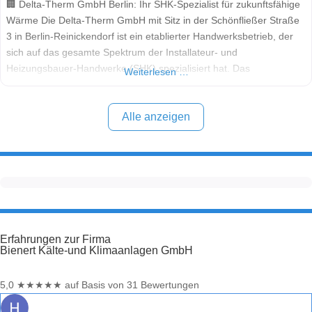
🏢 Delta-Therm GmbH Berlin: Ihr SHK-Spezialist für zukunftsfähige
Wärme Die Delta-Therm GmbH mit Sitz in der Schönfließer Straße
3 in Berlin-Reinickendorf ist ein etablierter Handwerksbetrieb, der
sich auf das gesamte Spektrum der Installateur- und
Heizungsbauer-Handwerke (SHK) spezialisiert hat. Das
Weiterlesen …
Leistungsspektrum umfasst Gas-, Wasser-, Abwasser-, Heizungs-,
Lüftungs- und Klimainstallationen. Als engagierter Partner für
energetische Modernisierung und Neubau legt die Delta-Therm
Alle anzeigen
GmbH
Erfahrungen zur Firma
Bienert Kälte-und Klimaanlagen GmbH
5,0
★
★
★
★
★
auf Basis von 31 Bewertungen