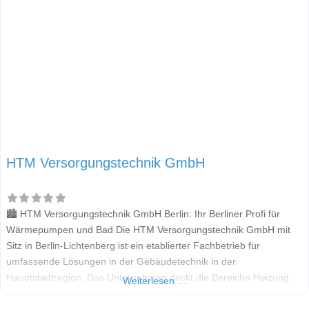
HTM Versorgungstechnik GmbH
🏙️ HTM Versorgungstechnik GmbH Berlin: Ihr Berliner Profi für
Wärmepumpen und Bad Die HTM Versorgungstechnik GmbH mit
Sitz in Berlin-Lichtenberg ist ein etablierter Fachbetrieb für
umfassende Lösungen in der Gebäudetechnik in der
Hauptstadtregion. Das Unternehmen deckt die Bereiche Heizung,
Weiterlesen …
Sanitär, Lüftung und Klima ab. Im Fokus der modernen