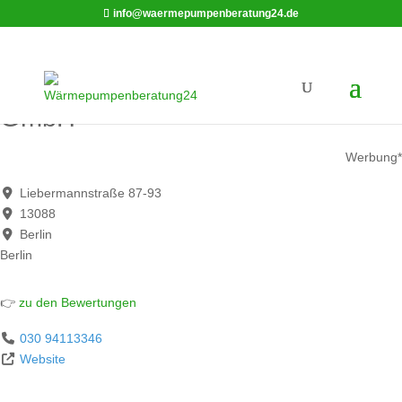
info@waermepumpenberatung24.de
Bienert Kälte-und Klimaanlagen
GmbH
Werbung*
Liebermannstraße 87-93
13088
Berlin
Berlin
👉
zu den Bewertungen
030 94113346
Website