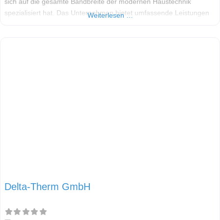
sich auf die gesamte Bandbreite der modernen Haustechnik
spezialisiert hat. Das Unternehmen bietet umfassende Leistungen
Weiterlesen …
in den Bereichen Sanitär, Heizung, Klima und erneuerbare
Energien. Als zukunftsorientierter Anbieter liegt
Delta-Therm GmbH