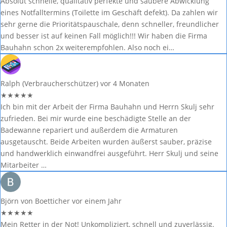
Absolut schnelle, qualitativ perfekte und saubere Abwicklung
eines Notfalltermins (Toilette im Geschäft defekt). Da zahlen wir
sehr gerne die Prioritätspauschale, denn schneller, freundlicher
und besser ist auf keinen Fall möglich!!! Wir haben die Firma
Bauhahn schon 2x weiterempfohlen. Also noch ei…
Ralph (Verbraucherschützer)
vor 4 Monaten
★
★
★
★
★
Ich bin mit der Arbeit der Firma Bauhahn und Herrn Skulj sehr
zufrieden. Bei mir wurde eine beschädigte Stelle an der
Badewanne repariert und außerdem die Armaturen
ausgetauscht. Beide Arbeiten wurden äußerst sauber, präzise
und handwerklich einwandfrei ausgeführt. Herr Skulj und seine
Mitarbeiter …
Björn von Boetticher
vor einem Jahr
★
★
★
★
★
Mein Retter in der Not! Unkompliziert, schnell und zuverlässig.