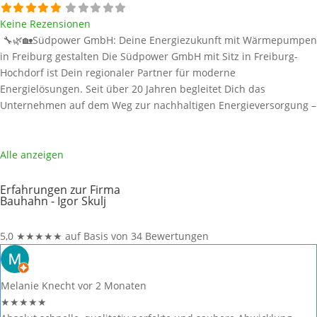
Keine Rezensionen
🔧🌿🏡Südpower GmbH: Deine Energiezukunft mit Wärmepumpen
in Freiburg gestalten Die Südpower GmbH mit Sitz in Freiburg-
Hochdorf ist Dein regionaler Partner für moderne
Energielösungen. Seit über 20 Jahren begleitet Dich das
Unternehmen auf dem Weg zur nachhaltigen Energieversorgung –
mit einem starken Fokus auf Wärmepumpen, Photovoltaik,
Batteriespeicher und E-Mobilität. Alle Informationen in diesem
Beitrag stammen aus öffentlich zugänglichen Quellen. Welche
Alle anzeigen
Wärmepumpen
Weiterlesen …
Erfahrungen zur Firma
Bauhahn - Igor Skulj
5,0
★
★
★
★
★
auf Basis von 34 Bewertungen
Melanie Knecht
vor 2 Monaten
★
★
★
★
★