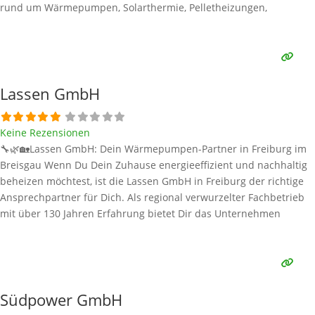
rund um Wärmepumpen, Solarthermie, Pelletheizungen,
Badsanierung und Wohnraumlüftung. Als Teil der „Meister der
Elemente“-Initiative steht A+S Flamm für Qualität, Nachhaltigkeit
und kundenorientierten Service. Alle
Weiterlesen …
Lassen GmbH
Keine Rezensionen
🔧🌿🏡Lassen GmbH: Dein Wärmepumpen-Partner in Freiburg im
Breisgau Wenn Du Dein Zuhause energieeffizient und nachhaltig
beheizen möchtest, ist die Lassen GmbH in Freiburg der richtige
Ansprechpartner für Dich. Als regional verwurzelter Fachbetrieb
mit über 130 Jahren Erfahrung bietet Dir das Unternehmen
moderne Heizlösungen – insbesondere mit Wärmepumpen – für
Alt- und Neubauten. Alle Informationen in diesem Beitrag
stammen aus öffentlich
Weiterlesen …
Südpower GmbH