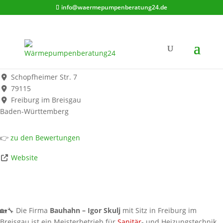
info@waermepumpenberatung24.de
Bauhahn - Igor Skulj
Werbung*
Schopfheimer Str. 7
79115
Freiburg im Breisgau
Baden-Württemberg
👉
zu den Bewertungen
Website
🏡🔧 Die Firma
Bauhahn – Igor Skulj
mit Sitz in Freiburg im
Breisgau ist ein Meisterbetrieb für
Sanitär
- und Heizungstechnik.