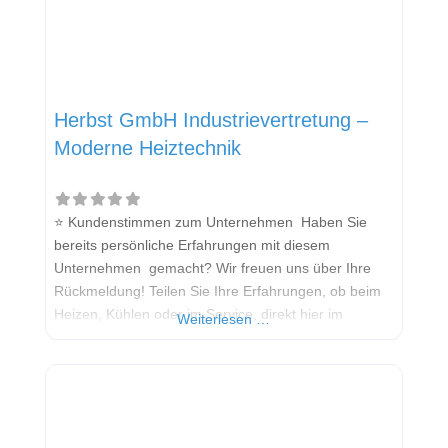
Herbst GmbH Industrievertretung –
Moderne Heiztechnik
⭐ Kundenstimmen zum Unternehmen Haben Sie
bereits persönliche Erfahrungen mit diesem
Unternehmen gemacht? Wir freuen uns über Ihre
Rückmeldung! Teilen Sie Ihre Erfahrungen, ob beim
Heizen, Kühlen oder im Service, direkt hier im
Weiterlesen …
Kommentarfeld. Ihre positiven Erfahrungen helfen
anderen Interessenten bei der Anbieterauswahl.
Sollten Sie eine kritische Meinung äußern, so geben
Sie diese bitte mit konkreten Details an und bleiben