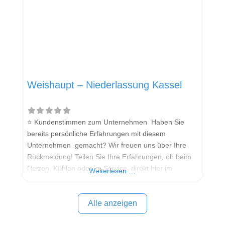
Weishaupt – Niederlassung Kassel
⭐ Kundenstimmen zum Unternehmen Haben Sie
bereits persönliche Erfahrungen mit diesem
Unternehmen gemacht? Wir freuen uns über Ihre
Rückmeldung! Teilen Sie Ihre Erfahrungen, ob beim
Heizen, Kühlen oder im Service, direkt hier im
Weiterlesen …
Kommentarfeld. Ihre positiven Erfahrungen helfen
anderen Interessenten bei der Anbieterauswahl.
Sollten Sie eine kritische Meinung äußern, so geben
Alle anzeigen
Sie diese bitte mit konkreten Details an und bleiben