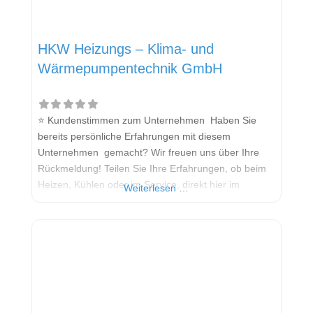
HKW Heizungs – Klima- und
Wärmepumpentechnik GmbH
⭐ Kundenstimmen zum Unternehmen Haben Sie
bereits persönliche Erfahrungen mit diesem
Unternehmen gemacht? Wir freuen uns über Ihre
Rückmeldung! Teilen Sie Ihre Erfahrungen, ob beim
Heizen, Kühlen oder im Service, direkt hier im
Weiterlesen …
Kommentarfeld. Ihre positiven Erfahrungen helfen
anderen Interessenten bei der Anbieterauswahl.
Sollten Sie eine kritische Meinung äußern, so geben
Sie diese bitte mit konkreten Details an und bleiben