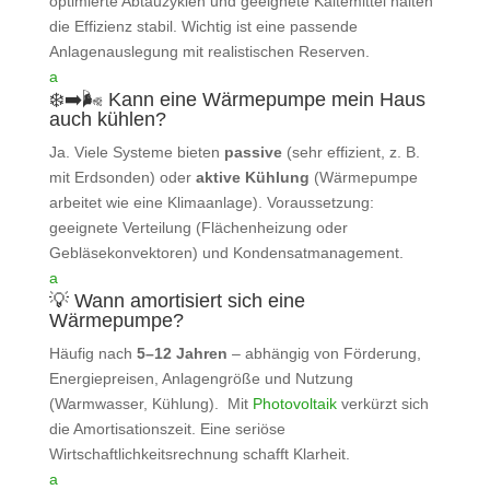
optimierte Abtauzyklen und geeignete Kältemittel halten
die Effizienz stabil. Wichtig ist eine passende
Anlagenauslegung mit realistischen Reserven.
a
❄️➡️🌬️ Kann eine Wärmepumpe mein Haus
auch kühlen?
Ja. Viele Systeme bieten
passive
(sehr effizient, z. B.
mit Erdsonden) oder
aktive Kühlung
(Wärmepumpe
arbeitet wie eine Klimaanlage). Voraussetzung:
geeignete Verteilung (Flächenheizung oder
Gebläsekonvektoren) und Kondensatmanagement.
a
💡 Wann amortisiert sich eine
Wärmepumpe?
Häufig nach
5–12 Jahren
– abhängig von Förderung,
Energiepreisen, Anlagengröße und Nutzung
(Warmwasser, Kühlung). Mit
Photovoltaik
verkürzt sich
die Amortisationszeit. Eine seriöse
Wirtschaftlichkeitsrechnung schafft Klarheit.
a