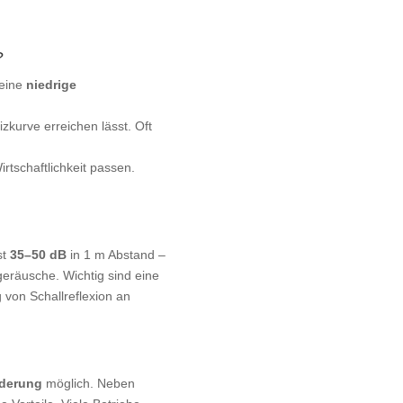
?
 eine
niedrige
zkurve erreichen lässt. Oft
rtschaftlichkeit passen.
st
35–50 dB
in 1 m Abstand –
geräusche. Wichtig sind eine
von Schallreflexion an
rderung
möglich. Neben