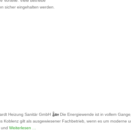
 Vorteile. Viele Betriebe
n sicher eingehalten werden.
rdt Heizung Sanitär GmbH 🌡️🏡 Die Energiewende ist in vollem Gange
s Koblenz gilt als ausgewiesener Fachbetrieb, wenn es um moderne un
n und
Weiterlesen …