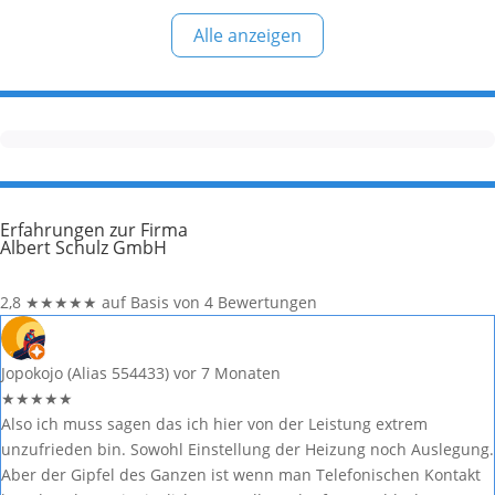
Wärmepumpen, Photovoltaik, Batteriespeicher und E-Mobilität.
Alle anzeigen
Alle Informationen in diesem Beitrag stammen aus öffentlich
zugänglichen Quellen. Welche Wärmepumpen
Erfahrungen zur Firma
Albert Schulz GmbH
2,8
★
★
★
★
★
auf Basis von 4 Bewertungen
Jopokojo (Alias 554433)
vor 7 Monaten
★
★
★
★
★
Also ich muss sagen das ich hier von der Leistung extrem
unzufrieden bin. Sowohl Einstellung der Heizung noch Auslegung.
Aber der Gipfel des Ganzen ist wenn man Telefonischen Kontakt