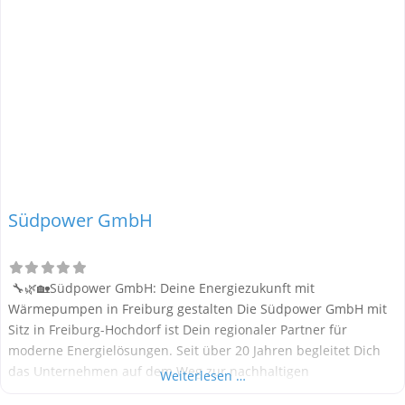
Südpower GmbH
🔧🌿🏡Südpower GmbH: Deine Energiezukunft mit
Wärmepumpen in Freiburg gestalten Die Südpower GmbH mit
Sitz in Freiburg-Hochdorf ist Dein regionaler Partner für
moderne Energielösungen. Seit über 20 Jahren begleitet Dich
das Unternehmen auf dem Weg zur nachhaltigen
Weiterlesen …
Energieversorgung – mit einem starken Fokus auf