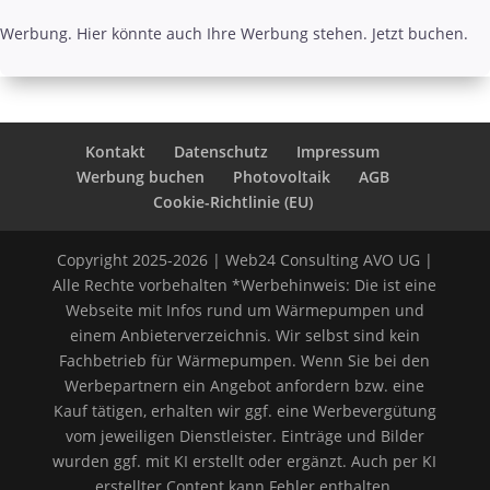
Werbung. Hier könnte auch Ihre Werbung stehen. Jetzt buchen.
Kontakt
Datenschutz
Impressum
Werbung buchen
Photovoltaik
AGB
Cookie-Richtlinie (EU)
Copyright 2025-2026 | Web24 Consulting AVO UG |
Alle Rechte vorbehalten *Werbehinweis: Die ist eine
Webseite mit Infos rund um Wärmepumpen und
einem Anbieterverzeichnis. Wir selbst sind kein
Fachbetrieb für Wärmepumpen. Wenn Sie bei den
Werbepartnern ein Angebot anfordern bzw. eine
Kauf tätigen, erhalten wir ggf. eine Werbevergütung
vom jeweiligen Dienstleister. Einträge und Bilder
wurden ggf. mit KI erstellt oder ergänzt. Auch per KI
erstellter Content kann Fehler enthalten.