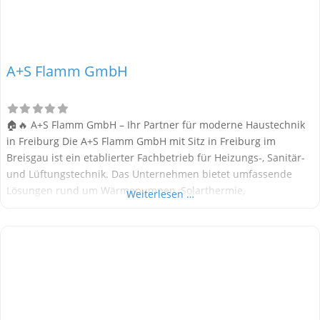
A+S Flamm GmbH
🏠🔥 A+S Flamm GmbH – Ihr Partner für moderne Haustechnik
in Freiburg Die A+S Flamm GmbH mit Sitz in Freiburg im
Breisgau ist ein etablierter Fachbetrieb für Heizungs-, Sanitär-
und Lüftungstechnik. Das Unternehmen bietet umfassende
Lösungen rund um Wärmepumpen, Solarthermie,
Weiterlesen …
Pelletheizungen, Badsanierung und Wohnraumlüftung. Als Teil
der „Meister der Elemente“-Initiative steht A+S Flamm für
Qualität, Nachhaltigkeit und kundenorientierten Service. Alle