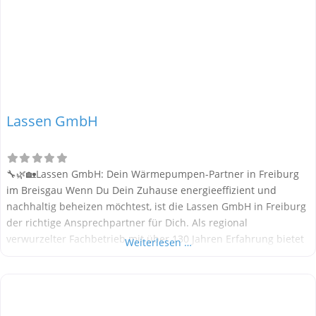
Lassen GmbH
🔧🌿🏡Lassen GmbH: Dein Wärmepumpen-Partner in Freiburg
im Breisgau Wenn Du Dein Zuhause energieeffizient und
nachhaltig beheizen möchtest, ist die Lassen GmbH in Freiburg
der richtige Ansprechpartner für Dich. Als regional
verwurzelter Fachbetrieb mit über 130 Jahren Erfahrung bietet
Weiterlesen …
Dir das Unternehmen moderne Heizlösungen – insbesondere
mit Wärmepumpen – für Alt- und Neubauten. Alle
Informationen in diesem Beitrag stammen aus öffentlich