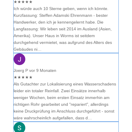
★
★
★
★
★
Ich würde auch 10 Sterne geben, wenn ich könnte.
Kurzfassung: Steffen Adamski Ehrenmann - bester
Handwerker, den ich je kennengelernt habe. Die
Langfassung: Wir leben seit 2014 im Ausland (Asien,
Amerika). Unser Haus in Worms ist seitdem
durchgehend vermietet, was aufgrund des Alters des
Gebäudes ni…
Joerg P
vor 9 Monaten
★
★
★
★
★
Als Gutachter zur Lokalisierung eines Wasserschadens
leider ein totaler Reinfall. Zwei Einsätze innerhalb
weniger Wochen, beim ersten Einsatz immerhin am
richtigen Rohr gearbeitet und "repariert", allerdings
keine Druckprüfung im Anschluss durchgeführt - sonst
wäre wahrscheinlich aufgefallen, dass d…