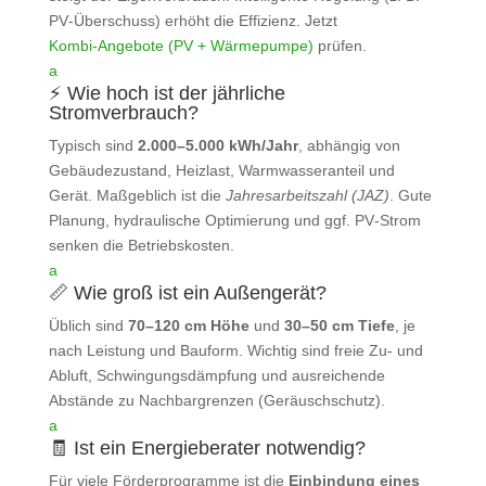
PV‑Überschuss) erhöht die Effizienz. Jetzt
Kombi‑Angebote (PV + Wärmepumpe)
prüfen.
a
⚡ Wie hoch ist der jährliche
Stromverbrauch?
Typisch sind
2.000–5.000 kWh/Jahr
, abhängig von
Gebäudezustand, Heizlast, Warmwasseranteil und
Gerät. Maßgeblich ist die
Jahresarbeitszahl (JAZ)
. Gute
Planung, hydraulische Optimierung und ggf. PV‑Strom
senken die Betriebskosten.
a
📏 Wie groß ist ein Außengerät?
Üblich sind
70–120 cm Höhe
und
30–50 cm Tiefe
, je
nach Leistung und Bauform. Wichtig sind freie Zu‑ und
Abluft, Schwingungsdämpfung und ausreichende
Abstände zu Nachbargrenzen (Geräuschschutz).
a
🧾 Ist ein Energieberater notwendig?
Für viele Förderprogramme ist die
Einbindung eines