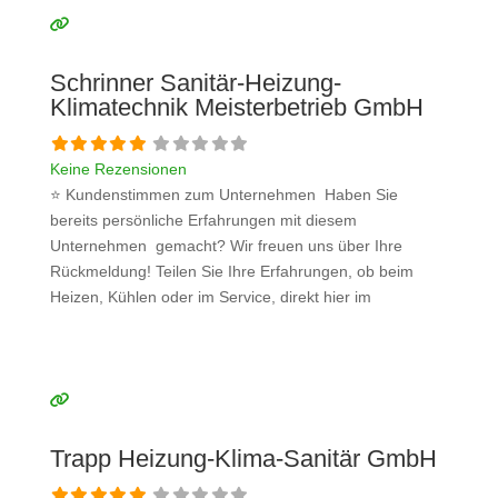
Schrinner Sanitär-Heizung-
Klimatechnik Meisterbetrieb GmbH
Keine Rezensionen
⭐ Kundenstimmen zum Unternehmen Haben Sie
bereits persönliche Erfahrungen mit diesem
Unternehmen gemacht? Wir freuen uns über Ihre
Rückmeldung! Teilen Sie Ihre Erfahrungen, ob beim
Heizen, Kühlen oder im Service, direkt hier im
Kommentarfeld. Ihre positiven Erfahrungen helfen
anderen Interessenten bei der Anbieterauswahl. Sollten
Sie eine kritische Meinung äußern, so geben Sie diese
bitte mit konkreten Details an und bleiben
Weiterlesen …
Trapp Heizung-Klima-Sanitär GmbH