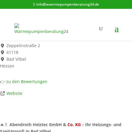
info@waermepumpenberatung24.de
Abendroth Heiztec GmbH & Co.KG
Werbung*
Zeppelinstraße 2
61118
Bad Vilbel
Hessen
👉
zu den Bewertungen
Website
🔥🚿
Abendroth Heiztec GmbH &
Co. KG
– Ihr Heizungs- und
Sanitärprofi in Bad Vilbel