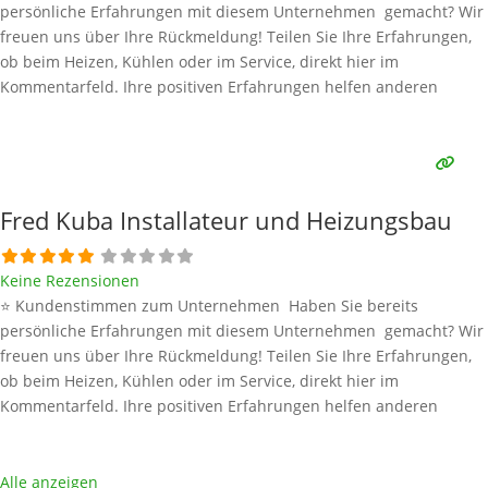
persönliche Erfahrungen mit diesem Unternehmen gemacht? Wir
freuen uns über Ihre Rückmeldung! Teilen Sie Ihre Erfahrungen,
ob beim Heizen, Kühlen oder im Service, direkt hier im
Kommentarfeld. Ihre positiven Erfahrungen helfen anderen
Interessenten bei der Anbieterauswahl. Sollten Sie eine kritische
Meinung äußern, so geben Sie diese bitte mit konkreten Details an
und bleiben
Weiterlesen …
Fred Kuba Installateur und Heizungsbau
Keine Rezensionen
⭐ Kundenstimmen zum Unternehmen Haben Sie bereits
persönliche Erfahrungen mit diesem Unternehmen gemacht? Wir
freuen uns über Ihre Rückmeldung! Teilen Sie Ihre Erfahrungen,
ob beim Heizen, Kühlen oder im Service, direkt hier im
Kommentarfeld. Ihre positiven Erfahrungen helfen anderen
Interessenten bei der Anbieterauswahl. Sollten Sie eine kritische
Meinung äußern, so geben Sie diese bitte mit konkreten Details an
und bleiben
Weiterlesen …
Alle anzeigen