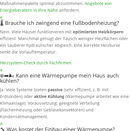
Maßnahmenpakete optimal abzustimmen.
Angebote von
Energieberatern in Ihre Nähe
anfordern.
a
🌡️ Brauche ich zwingend eine Fußbodenheizung?
Nein. Viele Häuser funktionieren mit
optimierten Heizkörpern
effizient. Manchmal genügt der Tausch weniger Heizflächen oder
ein sauberer hydraulischer Abgleich. Eine korrekte Heizkurve
senkt die Vorlauftemperatur.
Heizsystem‑Check durch Fachfirmen
.
a
❄️➡️🌬️ Kann eine Wärmepumpe mein Haus auch
kühlen?
Ja. Viele Systeme bieten
passive
(sehr effizient, z. B. mit
Erdsonden) oder
aktive Kühlung
(Wärmepumpe arbeitet wie eine
Klimaanlage). Voraussetzung: geeignete Verteilung
(Flächenheizung oder Gebläsekonvektoren) und
Kondensatmanagement.
a
🔧 Was kostet der Einbau einer Wärmepumpe?