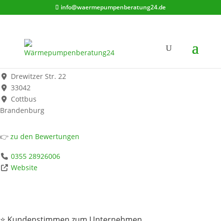
info@waermepumpenberatung24.de
SWC GmbH Schwedisches Wärmepumpencenter
Werbung*
Drewitzer Str. 22
33042
Cottbus
Brandenburg
👉
zu den Bewertungen
0355 28926006
Website
⭐ Kundenstimmen zum Unternehmen