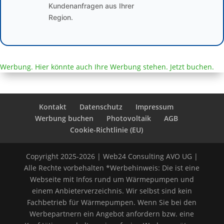
Kundenanfragen aus Ihrer
Region.
Werbung. Hier könnte auch Ihre Werbung stehen. Jetzt buchen.
Kontakt
Datenschutz
Impressum
Werbung buchen
Photovoltaik
AGB
Cookie-Richtlinie (EU)
Copyright 2025-2026 | Web24 Consulting AVO UG |
Alle Rechte vorbehalten *Werbehinweis: Die ist eine
Webseite mit Infos rund um Wärmepumpen und
einem Anbieterverzeichnis. Wir selbst sind kein
Fachbetrieb für Wärmepumpen. Wenn Sie bei den
Werbepartnern ein Angebot anfordern bzw. eine