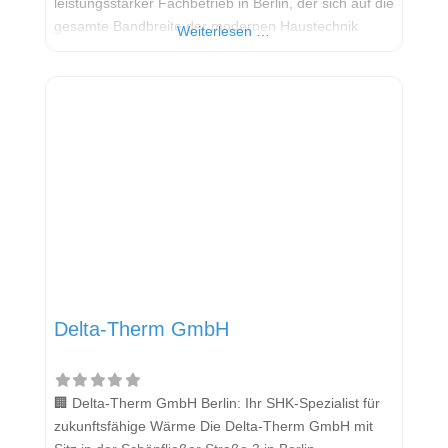
leistungsstarker Fachbetrieb in Berlin, der sich auf die
gesamte Bandbreite der modernen Haustechnik
Weiterlesen …
spezialisiert hat. Das Unternehmen bietet
umfassende Leistungen in den Bereichen Sanitär,
Heizung, Klima und erneuerbare Energien. Als
zukunftsorientierter Anbieter liegt
Delta-Therm GmbH
🏢 Delta-Therm GmbH Berlin: Ihr SHK-Spezialist für
zukunftsfähige Wärme Die Delta-Therm GmbH mit