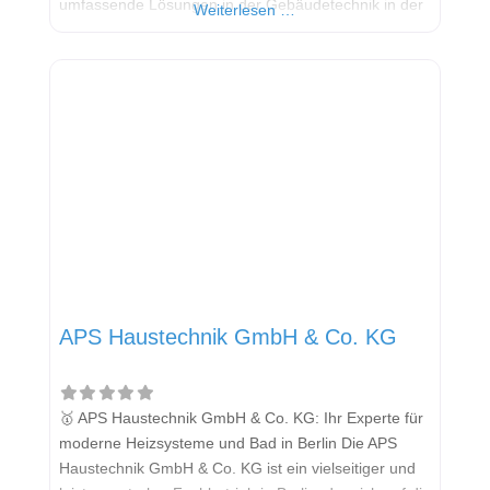
umfassende Lösungen in der Gebäudetechnik in der
Weiterlesen …
Hauptstadtregion. Das Unternehmen deckt die
Bereiche Heizung, Sanitär, Lüftung und Klima ab. Im
Fokus der modernen Wärmeversorgung steht die
Wärmepumpe als Schlüsseltechnologie für
umweltbewusstes und effizientes Heizen und
APS Haustechnik GmbH & Co. KG
🥇 APS Haustechnik GmbH & Co. KG: Ihr Experte für
moderne Heizsysteme und Bad in Berlin Die APS
Haustechnik GmbH & Co. KG ist ein vielseitiger und