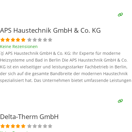
Sanitär, Lüftung und Klima ab. Im Fokus der modernen
Wärmeversorgung steht die Wärmepumpe als
Schlüsseltechnologie für umweltbewusstes und effizientes Heizen
und
Weiterlesen …
APS Haustechnik GmbH & Co. KG
Keine Rezensionen
🥇 APS Haustechnik GmbH & Co. KG: Ihr Experte für moderne
Heizsysteme und Bad in Berlin Die APS Haustechnik GmbH & Co.
KG ist ein vielseitiger und leistungsstarker Fachbetrieb in Berlin,
der sich auf die gesamte Bandbreite der modernen Haustechnik
spezialisiert hat. Das Unternehmen bietet umfassende Leistungen
in den Bereichen Sanitär, Heizung, Klima und erneuerbare
Energien. Als zukunftsorientierter Anbieter liegt
Weiterlesen …
Delta-Therm GmbH