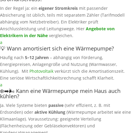
In der Regel ja: ein
eigener Stromkreis
mit passender
Absicherung ist üblich, teils mit separatem Zähler (Tarifmodell
abhängig vom Netzbetreiber). Ein Elektriker prüft
Anschlussleistung und Leitungswege. Hier
Angebote von
Elektrikern in der Nähe
vergleichen.
a
💡 Wann amortisiert sich eine Wärmepumpe?
Häufig nach
5–12 Jahren
– abhängig von Förderung,
Energiepreisen, Anlagengröße und Nutzung (Warmwasser,
Kühlung). Mit
Photovoltaik
verkürzt sich die Amortisationszeit.
Eine seriöse Wirtschaftlichkeitsrechnung schafft Klarheit.
a
❄️➡️🌬️ Kann eine Wärmepumpe mein Haus auch
kühlen?
Ja. Viele Systeme bieten
passive
(sehr effizient, z. B. mit
Erdsonden) oder
aktive Kühlung
(Wärmepumpe arbeitet wie eine
Klimaanlage). Voraussetzung: geeignete Verteilung
(Flächenheizung oder Gebläsekonvektoren) und
Kondensatmanagement.