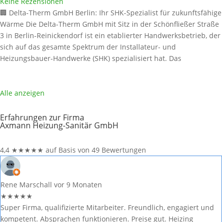
Keine Rezensionen
🏢 Delta-Therm GmbH Berlin: Ihr SHK-Spezialist für zukunftsfähige
Wärme Die Delta-Therm GmbH mit Sitz in der Schönfließer Straße
3 in Berlin-Reinickendorf ist ein etablierter Handwerksbetrieb, der
sich auf das gesamte Spektrum der Installateur- und
Heizungsbauer-Handwerke (SHK) spezialisiert hat. Das
Leistungsspektrum umfasst Gas-, Wasser-, Abwasser-, Heizungs-,
Lüftungs- und Klimainstallationen. Als engagierter Partner für
energetische Modernisierung und Neubau legt die Delta-Therm
Alle anzeigen
GmbH
Weiterlesen …
Erfahrungen zur Firma
Axmann Heizung-Sanitär GmbH
4,4
★
★
★
★
★
auf Basis von 49 Bewertungen
Rene Marschall
vor 9 Monaten
★
★
★
★
★
Super Firma, qualifizierte Mitarbeiter. Freundlich, engagiert und
kompetent. Absprachen funktionieren. Preise gut. Heizing