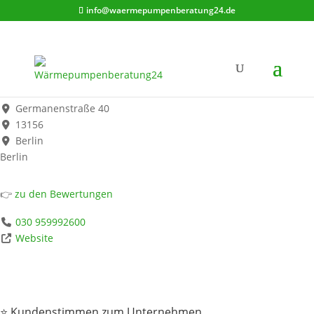
info@waermepumpenberatung24.de
Axmann Heizung-Sanitär GmbH
Werbung*
Germanenstraße 40
13156
Berlin
Berlin
👉
zu den Bewertungen
030 959992600
Website
⭐ Kundenstimmen zum Unternehmen