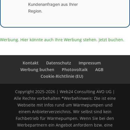
Kundenanfragen aus Ihrer
Region.
Werbung. Hier könnte auch Ihre Werbung stehen. Jetzt buchen.
Kontakt
Datenschutz
Impressum
Werbung buchen
Photovoltaik
AGB
Cookie-Richtlinie (EU)
Copyright 2025-2026 | Web24 Consulting AVO UG |
Alle Rechte vorbehalten *Werbehinweis: Die ist eine
Webseite mit Infos rund um Wärmepumpen und
einem Anbieterverzeichnis. Wir selbst sind kein
Fachbetrieb für Wärmepumpen. Wenn Sie bei den
Werbepartnern ein Angebot anfordern bzw. eine