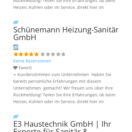
Rückmeldung! Teilen Sie Ihre Erfahrungen, ob beim
Heizen, Kühlen oder im Service, direkt hier im
Kommentarfeld. Ihre positiven Erfahrungen helfen
anderen Interessenten bei der Anbieterauswahl.
Schünemann Heizung-Sanitär
Sollten Sie eine kritische Meinung äußern, so geben
Sie diese bitte mit konkreten Details an und bleiben
GmbH
Weiterlesen …
Keine Rezensionen
Favorit
⭐ Kundenstimmen zum Unternehmen Haben Sie
bereits persönliche Erfahrungen mit diesem
Unternehmen gemacht? Wir freuen uns über Ihre
Rückmeldung! Teilen Sie Ihre Erfahrungen, ob beim
Heizen, Kühlen oder im Service, direkt hier im
Kommentarfeld. Ihre positiven Erfahrungen helfen
anderen Interessenten bei der Anbieterauswahl.
E3 Haustechnik GmbH | Ihr
Sollten Sie eine kritische Meinung äußern, so geben
Sie diese bitte mit konkreten Details an und bleiben
Experte für Sanitär &