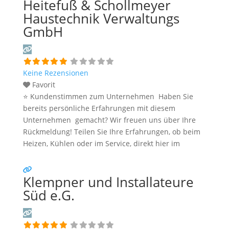
Heitefuß & Schollmeyer
Sollten Sie eine kritische Meinung äußern, so geben
Sie diese bitte mit konkreten Details an und bleiben
Haustechnik Verwaltungs
Weiterlesen …
GmbH
Keine Rezensionen
Favorit
⭐ Kundenstimmen zum Unternehmen Haben Sie
bereits persönliche Erfahrungen mit diesem
Unternehmen gemacht? Wir freuen uns über Ihre
Rückmeldung! Teilen Sie Ihre Erfahrungen, ob beim
Heizen, Kühlen oder im Service, direkt hier im
Kommentarfeld. Ihre positiven Erfahrungen helfen
anderen Interessenten bei der Anbieterauswahl.
Klempner und Installateure
Sollten Sie eine kritische Meinung äußern, so geben
Sie diese bitte mit konkreten Details an und bleiben
Süd e.G.
Weiterlesen …