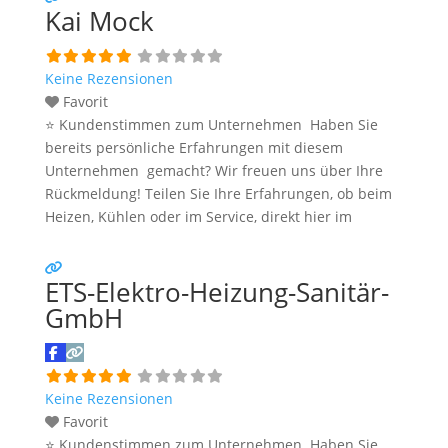
Kai Mock
Kunden – von der Planung bis zur Umsetzung. Alle
Informationen stammen aus öffentlich verfügbaren
Quellen. Für die
Weiterlesen …
Keine Rezensionen
Favorit
⭐ Kundenstimmen zum Unternehmen Haben Sie
bereits persönliche Erfahrungen mit diesem
Unternehmen gemacht? Wir freuen uns über Ihre
Rückmeldung! Teilen Sie Ihre Erfahrungen, ob beim
Heizen, Kühlen oder im Service, direkt hier im
Kommentarfeld. Ihre positiven Erfahrungen helfen
anderen Interessenten bei der Anbieterauswahl.
ETS-Elektro-Heizung-Sanitär-
Sollten Sie eine kritische Meinung äußern, so geben
Sie diese bitte mit konkreten Details an und bleiben
GmbH
Weiterlesen …
Keine Rezensionen
Favorit
⭐ Kundenstimmen zum Unternehmen Haben Sie