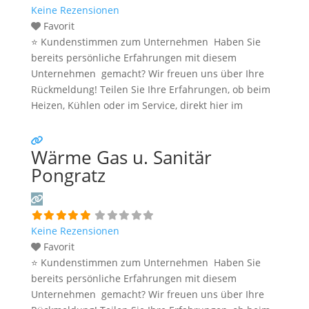
Keine Rezensionen
Favorit
⭐ Kundenstimmen zum Unternehmen Haben Sie
bereits persönliche Erfahrungen mit diesem
Unternehmen gemacht? Wir freuen uns über Ihre
Rückmeldung! Teilen Sie Ihre Erfahrungen, ob beim
Heizen, Kühlen oder im Service, direkt hier im
Kommentarfeld. Ihre positiven Erfahrungen helfen
anderen Interessenten bei der Anbieterauswahl.
Wärme Gas u. Sanitär
Sollten Sie eine kritische Meinung äußern, so geben
Sie diese bitte mit konkreten Details an und bleiben
Pongratz
Weiterlesen …
Keine Rezensionen
Favorit
⭐ Kundenstimmen zum Unternehmen Haben Sie
bereits persönliche Erfahrungen mit diesem
Unternehmen gemacht? Wir freuen uns über Ihre