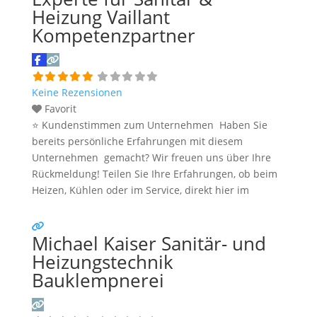
Weiterlesen …
Heizung Vaillant
Kompetenzpartner
Keine Rezensionen
Favorit
⭐ Kundenstimmen zum Unternehmen Haben Sie
bereits persönliche Erfahrungen mit diesem
Unternehmen gemacht? Wir freuen uns über Ihre
Rückmeldung! Teilen Sie Ihre Erfahrungen, ob beim
Heizen, Kühlen oder im Service, direkt hier im
Kommentarfeld. Ihre positiven Erfahrungen helfen
anderen Interessenten bei der Anbieterauswahl.
Michael Kaiser Sanitär- und
Sollten Sie eine kritische Meinung äußern, so geben
Sie diese bitte mit konkreten Details an und bleiben
Heizungstechnik
Weiterlesen …
Bauklempnerei