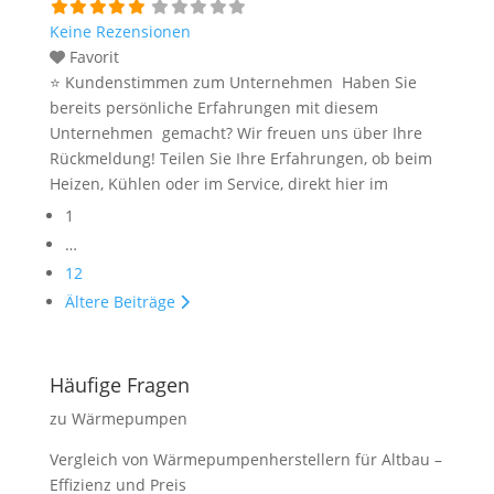
Keine Rezensionen
Favorit
⭐ Kundenstimmen zum Unternehmen Haben Sie
bereits persönliche Erfahrungen mit diesem
Unternehmen gemacht? Wir freuen uns über Ihre
Rückmeldung! Teilen Sie Ihre Erfahrungen, ob beim
Heizen, Kühlen oder im Service, direkt hier im
Posts
Kommentarfeld. Ihre positiven Erfahrungen helfen
1
navigation
anderen Interessenten bei der Anbieterauswahl.
…
Sollten Sie eine kritische Meinung äußern, so geben
12
Sie diese bitte mit konkreten Details an und bleiben
Ältere Beiträge
Weiterlesen …
Häufige Fragen
zu Wärmepumpen
Vergleich von Wärmepumpenherstellern für Altbau –
Effizienz und Preis