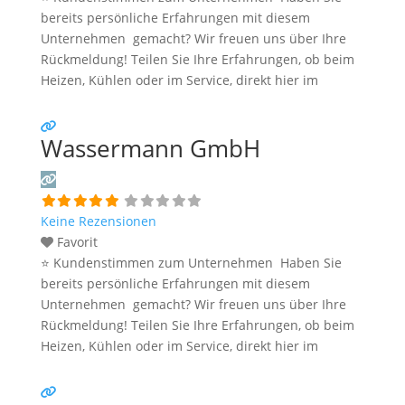
bereits persönliche Erfahrungen mit diesem
Unternehmen gemacht? Wir freuen uns über Ihre
Rückmeldung! Teilen Sie Ihre Erfahrungen, ob beim
Heizen, Kühlen oder im Service, direkt hier im
Kommentarfeld. Ihre positiven Erfahrungen helfen
anderen Interessenten bei der Anbieterauswahl.
Wassermann GmbH
Sollten Sie eine kritische Meinung äußern, so geben
Sie diese bitte mit konkreten Details an und bleiben
Weiterlesen …
Keine Rezensionen
Favorit
⭐ Kundenstimmen zum Unternehmen Haben Sie
bereits persönliche Erfahrungen mit diesem
Unternehmen gemacht? Wir freuen uns über Ihre
Rückmeldung! Teilen Sie Ihre Erfahrungen, ob beim
Heizen, Kühlen oder im Service, direkt hier im
Kommentarfeld. Ihre positiven Erfahrungen helfen
anderen Interessenten bei der Anbieterauswahl.